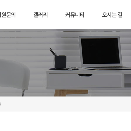
입원문의
갤러리
커뮤니티
오시는 길
입원절차
시설 둘러보기
공지사항
오시는 길
입원상담
사회복지
비급여항목
프로그램
식단표
병원행사
인증활동
동