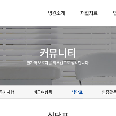
병원소개
재활치료
이사장 인사말
재활의학과 소개
의료진 소개
운동치료
커뮤니티
병원 미션 및 비전
작업치료
환자와 보호자를 최우선으로 생각합니다.
공지사항
비급여항목
식단표
인증활
식단표