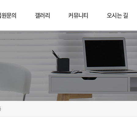
입원문의
갤러리
커뮤니티
오시는 길
입원절차
시설 둘러보기
공지사항
오시는 길
입원상담
사회복지
비급여항목
프로그램
식단표
병원행사
인증활동
동