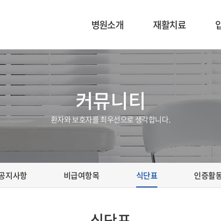
병원소개
재활치료
이사장 인사말
재활의학과 소개
의료진 소개
운동치료
커뮤니티
병원 미션 및 비전
작업치료
환자와 보호자를 최우선으로 생각합니다.
공지사항
비급여항목
식단표
인증활
식단표