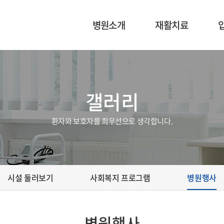
병원소개
재활치료
이사장 인사말
재활의학과 소개
의료진 소개
운동치료
갤러리
병원 미션 및 비전
작업치료
환자와 보호자를 최우선으로 생각합니다.
시설 둘러보기
사회복지 프로그램
병원행사
병원행사