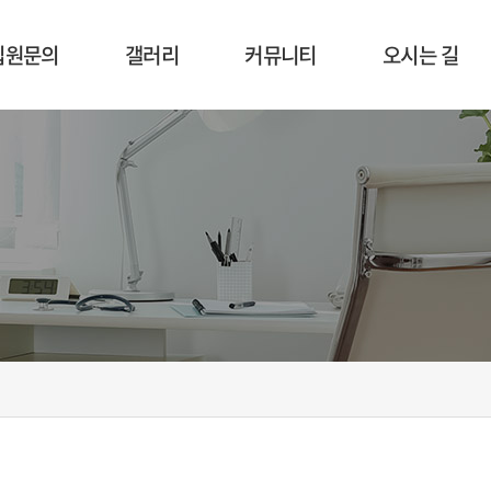
입원문의
갤러리
커뮤니티
오시는 길
입원절차
시설 둘러보기
공지사항
오시는 길
입원상담
사회복지
비급여항목
프로그램
식단표
병원행사
인증활동