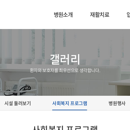
병원소개
재활치료
이사장 인사말
재활의학과 소개
의료진 소개
운동치료
갤러리
병원 미션 및 비전
작업치료
환자와 보호자를 최우선으로 생각합니다.
시설 둘러보기
사회복지 프로그램
병원행사
사회복지 프로그램