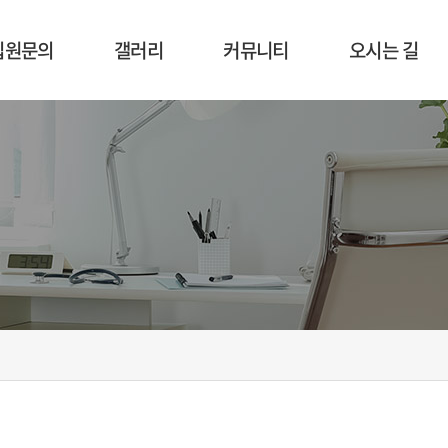
입원문의
갤러리
커뮤니티
오시는 길
입원절차
시설 둘러보기
공지사항
오시는 길
입원상담
사회복지
비급여항목
프로그램
식단표
병원행사
인증활동